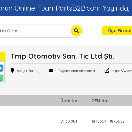
ünün Online Fuarı PartsB2B.com Yayında,
Üye Firmal
Tmp Otomotiv San. Tic Ltd Şti.
Konya, Turkey
info@tmpotomotiv.com.tr
https://www
Ürün No
OEM No
DF30.001
1875551 - 1875552