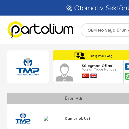
🚀 Otomotiv Sektör
İletişime Geç
Süleyman Oflas
Foreign Trade Manager
Ürün Adı
Çamurluk Üst