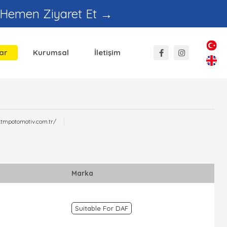
 Hemen Ziyaret Et →
ar
Kurumsal
İletişim
.tmpotomotiv.com.tr/
Marka
Suitable For DAF