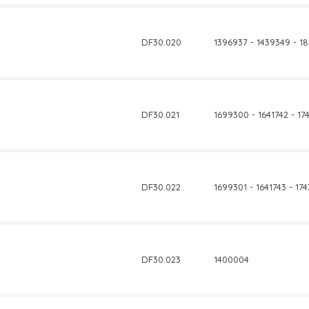
DF30.020
1396937 - 1439349 - 1
DF30.021
1699300 - 1641742 - 17
DF30.022
1699301 - 1641743 - 17
DF30.023
1400004