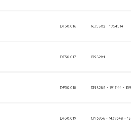
DF30.016
1635802 - 1954514
DF30.017
1398284
DF30.018
1398285 - 1911144 - 13
DF30.019
1396936 - 1439348 - 1