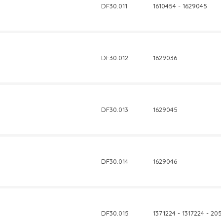
DF30.011
1610454 - 1629045
DF30.012
1629036
DF30.013
1629045
DF30.014
1629046
DF30.015
1371224 - 1317224 - 2